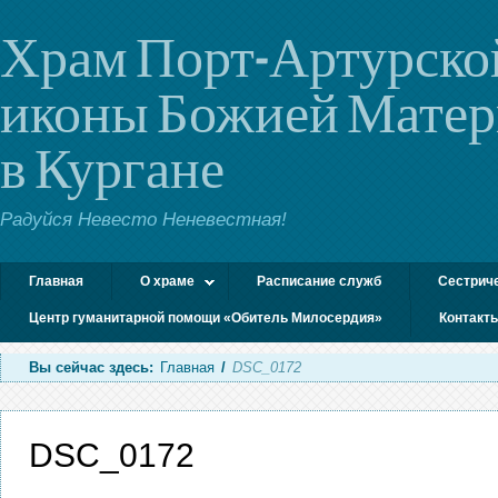
Храм Порт-Артурско
иконы Божией Мате
в Кургане
Радуйся Невесто Неневестная!
Главная
О храме
Расписание служб
Сестрич
Центр гуманитарной помощи «Обитель Милосердия»
Контакт
Вы сейчас здесь:
Главная
/
DSC_0172
DSC_0172