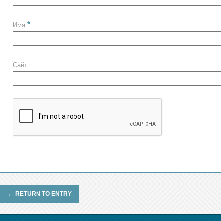
*
Имя
Сайт
←
RETURN TO ENTRY