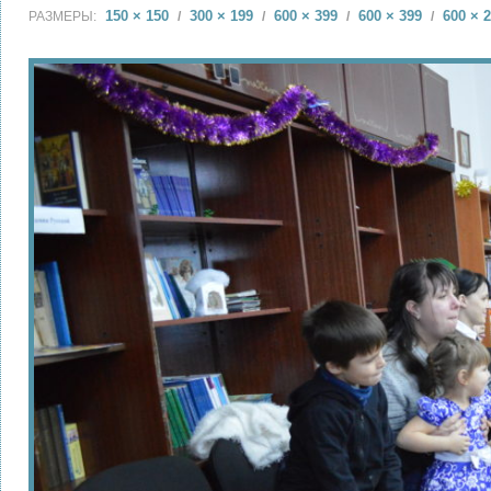
150 × 150
300 × 199
600 × 399
600 × 399
600 × 
РАЗМЕРЫ:
/
/
/
/