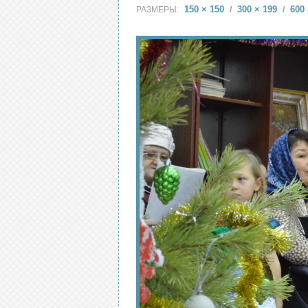
150 × 150
300 × 199
600 
РАЗМЕРЫ:
/
/