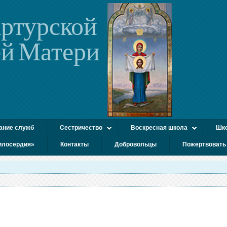
ртурской
й Матери
ание служб
Сестричество
Воскресная школа
Шко
илосердия»
Контакты
Добровольцы
Пожертвовать