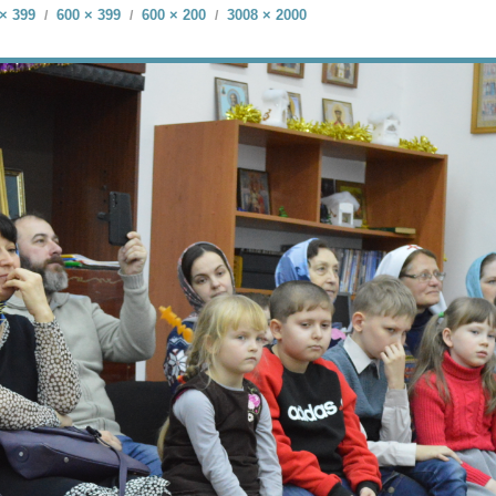
× 399
600 × 399
600 × 200
3008 × 2000
/
/
/