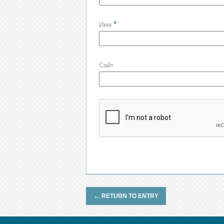
*
Имя
Сайт
←
RETURN TO ENTRY