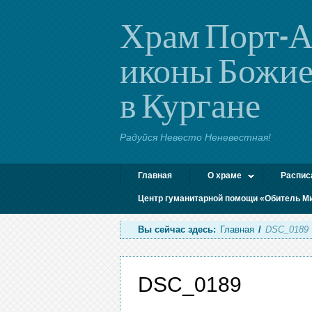
Храм Порт-А
иконы Божие
в Кургане
Радуйся Невесто Неневестная!
Главная
О храме
Распис
Центр гуманитарной помощи «Обитель М
Вы сейчас здесь:
Главная
/
DSC_0189
DSC_0189