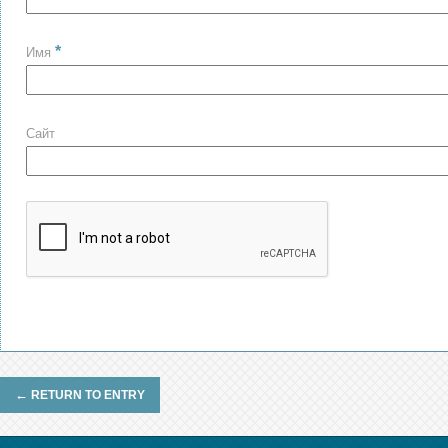
*
Имя
Сайт
←
RETURN TO ENTRY