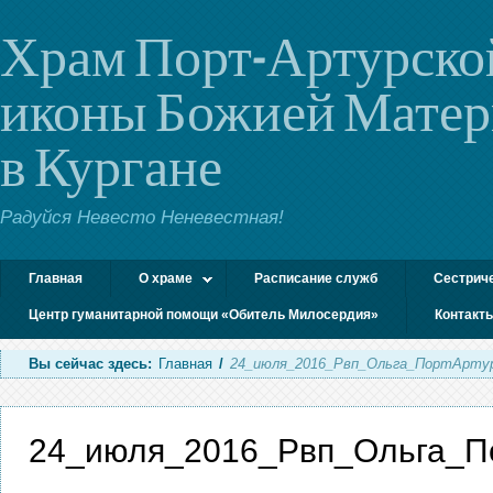
Храм Порт-Артурско
иконы Божией Мате
в Кургане
Радуйся Невесто Неневестная!
Главная
О храме
Расписание служб
Сестрич
Центр гуманитарной помощи «Обитель Милосердия»
Контакт
Вы сейчас здесь:
Главная
/
24_июля_2016_Рвп_Ольга_ПортАрту
24_июля_2016_Рвп_Ольга_П