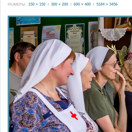
150 × 150
300 × 200
600 × 400
5184 × 3456
РАЗМЕРЫ:
/
/
/