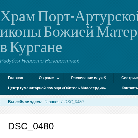
Храм Порт-Артурско
иконы Божией Мате
в Кургане
Радуйся Невесто Неневестная!
Главная
О храме
Расписание служб
Сестрич
Центр гуманитарной помощи «Обитель Милосердия»
Контакт
Вы сейчас здесь:
Главная
/
DSC_0480
DSC_0480