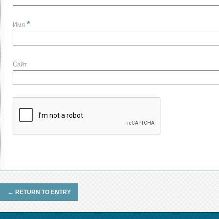
*
Имя
Сайт
←
RETURN TO ENTRY