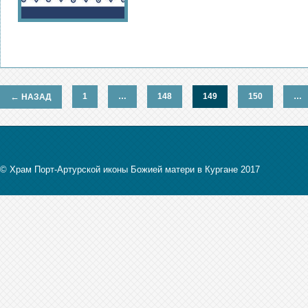
←
1
…
148
149
150
…
НАЗАД
© Храм Порт-Артурской иконы Божией матери в Кургане 2017