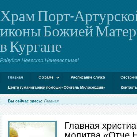
Храм Порт-Артурско
иконы Божией Мате
в Кургане
Радуйся Невесто Неневестная!
Главная
О храме
Расписание служб
Сестрич
Центр гуманитарной помощи «Обитель Милосердия»
Контакт
Вы сейчас здесь:
Главная
Главная христиа
молитва «Отче 