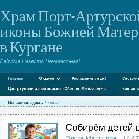
Храм Порт-Артурско
иконы Божией Мате
в Кургане
Радуйся Невесто Неневестная!
Главная
О храме
Расписание служб
Сестрич
Центр гуманитарной помощи «Обитель Милосердия»
Контакт
Вы сейчас здесь:
Главная
Собирём детей в
Ольга Мальцева
-
16.0