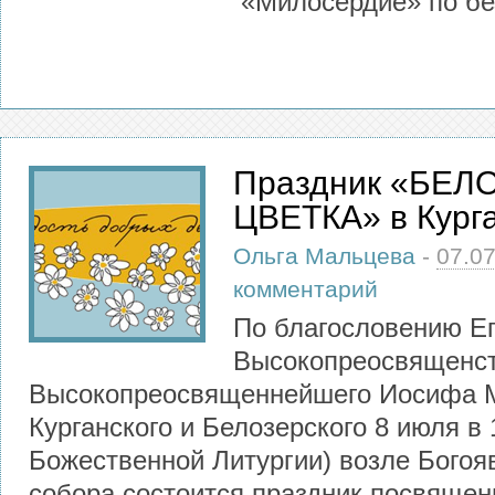
«Милосердие» по б
Праздник «БЕЛ
ЦВЕТКА» в Кург
Ольга Мальцева
-
07.0
комментарий
По благословению Е
Высокопреосвященст
Высокопреосвященнейшего Иосифа 
Курганского и Белозерского 8 июля в 
Божественной Литургии) возле Богоя
собора состоится праздник посвяще